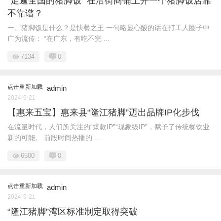
“走遍全国的猪脚饭” 在沿街商铺上开一个猪脚饭店靠
不靠谱？
一、猪脚饭是什么？是快餐之王 一句略显心酸的话在打工人圈子中
广为流传： “在广东，有吃不完 ...
7134
0
点击重新加载
admin
2024-9-21
【惠来五宝】惠来县“隆江猪脚”迈出品牌IP化步伐
在流量时代，人们所关注的“爆款IP”“现象级IP”，赋予了传统餐饮业
新的可能。 前段时间热播的 ...
6500
0
点击重新加载
admin
2024-9-21
“隆江猪脚”湾区标准制定取得突破