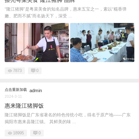
“隆江猪脚”是粤菜美食的知名品牌，惠来五宝之一，素以“糯香弹
嫩、肥而不腻”而名扬天下，深受 ...
7873
0
点击重新加载
admin
2024-3-11
惠来隆江猪脚饭
隆江猪脚饭是广东省著名的特色传统小吃，得名于原产地——广东
揭阳市惠来县隆江镇。 其鲜美的味 ...
18995
0