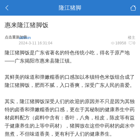
隆江猪脚
惠来隆江猪脚饭
点击重新加载
admin
楼主
2024-3-11 16:31:04
18958
0
隆江猪脚饭是广东省著名的特色传统小吃，得名于原产地
——广东揭阳市惠来县隆江镇。
其鲜美的味道和弹嫩糯香的口感加以本镇特色米饭组合成了
隆江猪脚饭，肥而不腻，入口香爽，深受广东人民的喜爱。
其实，隆江猪脚饭深受人们的欢迎的原因并不只是因为其独
特的卤香和弹嫩糯香的口感，更在于其秘制的健康养生中药
材卤料配方（卤料中含有：香叶，八角，桂皮，陈皮等有益
于健康养生的上等中药材），猪脚放在这些中药材的卤水中
熬煮，不但味道香美，更有利于人们的健康养生。