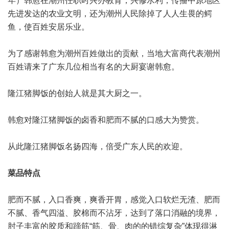
年）韩愈在潮州任职时兴办教育，兴修水利，传播中原地区
先进发达的农业文明，还为潮州人民除掉了人人生畏的鳄
鱼，使百姓安居乐业。
为了感谢韩愈为潮州百姓做出的贡献，当地大富商代表潮州
百姓请来了广东几位相当有名的大厨宴谢韩愈。
隆江猪脚饭的创始人就是其大厨之一。
韩愈对隆江猪脚饭的卤香和肥而不腻的口感大为赞赏。
从此隆江猪脚饭名扬四海，倍受广东人民的欢迎。
菜品特点
肥而不腻，入口香爽，爽香开胃，感觉入口软烂无渣、肥而
不腻、香气四溢、胶棉而不沾牙，达到了落口消融的境界，
肘子丰富的胶质和蹄筋“筋、骨、肉的的错综复杂”体现得淋